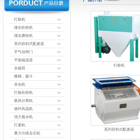
打麸机
撞击松粉机
撞击磨粉机
系列容积式配麦器
手气动闸门
平面磁选器
打麸机
永磁筒
蝶阀，拨斗
杀虫机
打板松粉机
吸风分离机
循环风选机
强力着水机
打麦机
系列容积式配麦器
重力分级去石机